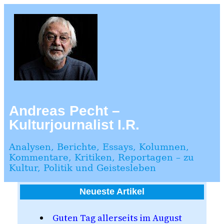
Zum
Inhalt
springen
Andreas Pecht –
Kulturjournalist I.R.
Analysen, Berichte, Essays, Kolumnen,
Kommentare, Kritiken, Reportagen – zu
Kultur, Politik und Geistesleben
Neueste Artikel
Guten Tag allerseits im August