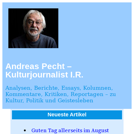
Zum
Inhalt
springen
Andreas Pecht –
Kulturjournalist I.R.
Analysen, Berichte, Essays, Kolumnen,
Kommentare, Kritiken, Reportagen – zu
Kultur, Politik und Geistesleben
Neueste Artikel
Guten Tag allerseits im August