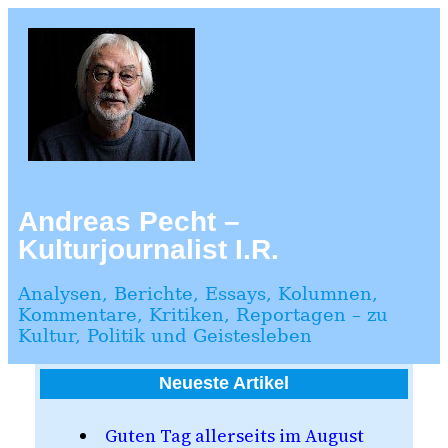
Zum
Inhalt
springen
Andreas Pecht –
Kulturjournalist I.R.
Analysen, Berichte, Essays, Kolumnen,
Kommentare, Kritiken, Reportagen – zu
Kultur, Politik und Geistesleben
Neueste Artikel
Guten Tag allerseits im August