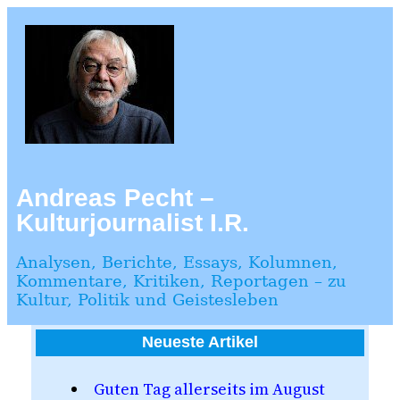
Zum
Inhalt
springen
Andreas Pecht –
Kulturjournalist I.R.
Analysen, Berichte, Essays, Kolumnen,
Kommentare, Kritiken, Reportagen – zu
Kultur, Politik und Geistesleben
Neueste Artikel
Guten Tag allerseits im August