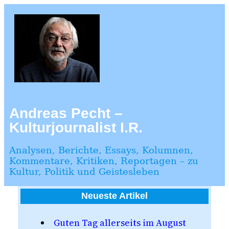
Zum
Inhalt
springen
Andreas Pecht –
Kulturjournalist I.R.
Analysen, Berichte, Essays, Kolumnen,
Kommentare, Kritiken, Reportagen – zu
Kultur, Politik und Geistesleben
Neueste Artikel
Guten Tag allerseits im August