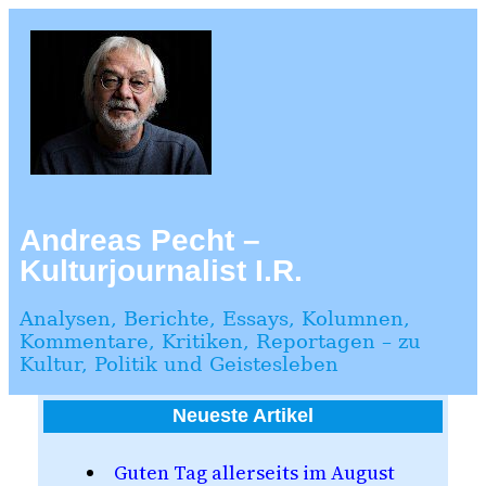
Zum
Inhalt
springen
Andreas Pecht –
Kulturjournalist I.R.
Analysen, Berichte, Essays, Kolumnen,
Kommentare, Kritiken, Reportagen – zu
Kultur, Politik und Geistesleben
Neueste Artikel
Guten Tag allerseits im August