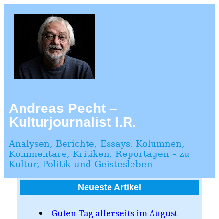
Zum
Inhalt
springen
Andreas Pecht –
Kulturjournalist I.R.
Analysen, Berichte, Essays, Kolumnen,
Kommentare, Kritiken, Reportagen – zu
Kultur, Politik und Geistesleben
Neueste Artikel
Guten Tag allerseits im August