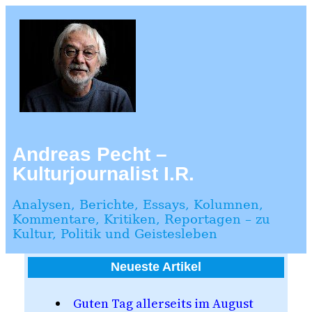
Zum
Inhalt
springen
Andreas Pecht –
Kulturjournalist I.R.
Analysen, Berichte, Essays, Kolumnen,
Kommentare, Kritiken, Reportagen – zu
Kultur, Politik und Geistesleben
Neueste Artikel
Guten Tag allerseits im August