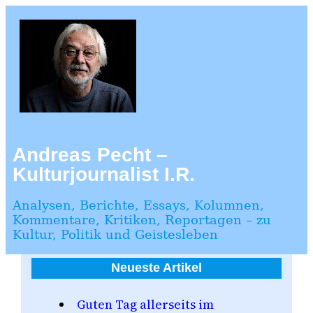
Zum
Inhalt
springen
Andreas Pecht –
Kulturjournalist I.R.
Analysen, Berichte, Essays, Kolumnen,
Kommentare, Kritiken, Reportagen – zu
Kultur, Politik und Geistesleben
Neueste Artikel
Guten Tag allerseits im