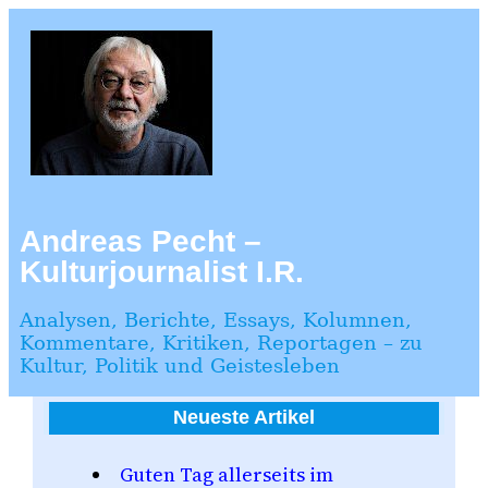
Zum
Inhalt
springen
Andreas Pecht –
Kulturjournalist I.R.
Analysen, Berichte, Essays, Kolumnen,
Kommentare, Kritiken, Reportagen – zu
Kultur, Politik und Geistesleben
Neueste Artikel
Guten Tag allerseits im