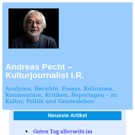
Zum
Inhalt
springen
Andreas Pecht –
Kulturjournalist I.R.
Analysen, Berichte, Essays, Kolumnen,
Kommentare, Kritiken, Reportagen – zu
Kultur, Politik und Geistesleben
Neueste Artikel
Guten Tag allerseits im