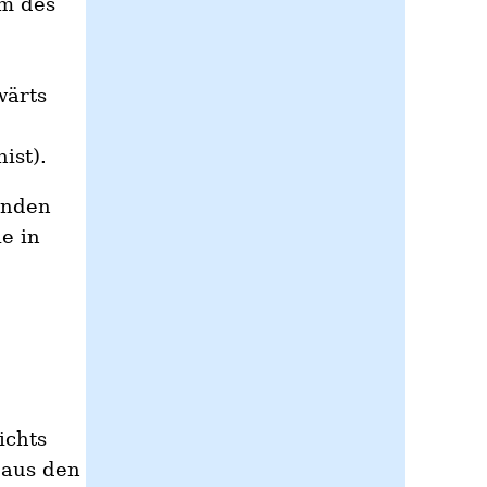
rm des
wärts
ist).
enden
e in
ichts
 aus den