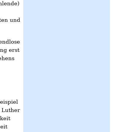
hlende)
sten und
endlose
ng erst
ehens
eispiel
n Luther
keit
eit