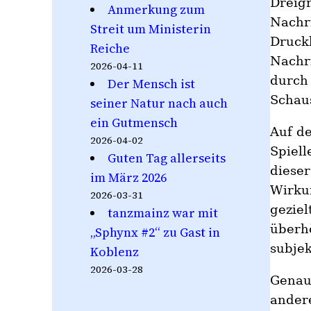
Dreigr
Anmerkung zum
Nachr
Streit um Ministerin
Druck
Reiche
Nachr
2026-04-11
durch
Der Mensch ist
Schaus
seiner Natur nach auch
ein Gutmensch
Auf de
2026-04-02
Spiell
Guten Tag allerseits
dieser
im März 2026
Wirku
2026-03-31
geziel
tanzmainz war mit
überh
„Sphynx #2“ zu Gast in
subjek
Koblenz
2026-03-28
Genau
andere