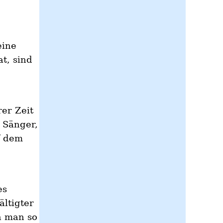
eine
t, sind
er Zeit
 Sänger,
f dem
es
ältigter
n man so