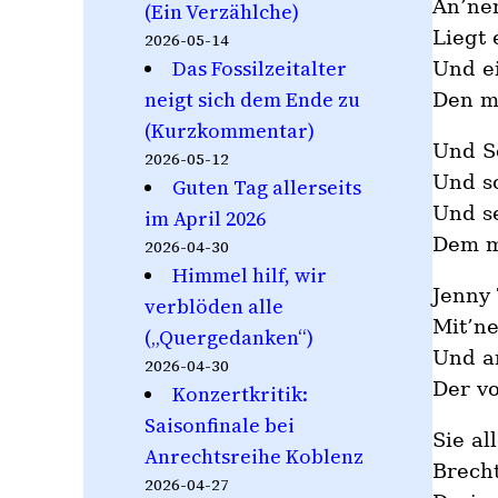
An’ne
(Ein Verzählche)
Liegt 
2026-05-14
Das Fossilzeitalter
Und e
neigt sich dem Ende zu
Den m
(Kurzkommentar)
Und S
2026-05-12
Und s
Guten Tag allerseits
Und s
im April 2026
Dem m
2026-04-30
Himmel hilf, wir
Jenny
verblöden alle
Mit’n
(„Quergedanken“)
Und a
2026-04-30
Der vo
Konzertkritik:
Saisonfinale bei
Sie al
Anrechtsreihe Koblenz
Brecht
2026-04-27