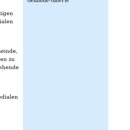
Gemälde-Galerie
tigen
ialen
einde,
men zu
tehende
edialen