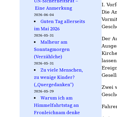
UN-Sicherheitsrat –
I. Vo
Eine Anmerkung
Die A
2026-06-04
Vormit
Guten Tag allerseits
Gesche
im Mai 2026
2026-05-31
Der A
Malheur am
Ausge
Sonntagmorgen
Kirche
(Verzählche)
lassen
2026-05-31
Ereign
Zu viele Menschen,
Gesell
zu wenige Kinder?
(„Quergedanken“)
Zwei w
2026-05-29
Gesch
Warum ich am
Himmelfahrtstag an
Fahre
Fronleichnam denke