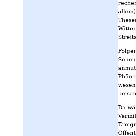
recher
allem)
Thesen
Witten
Streit
Folge
Sehen
anmut
Phänom
wesen
beisa
Da wä
Vermit
Ereig
Öffent