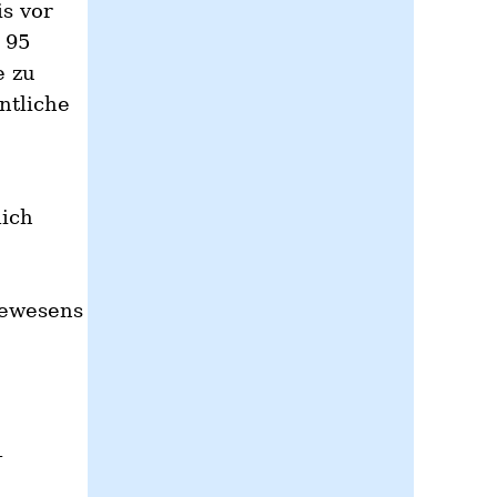
s vor
 95
e zu
ntliche
ich
sewesens
–