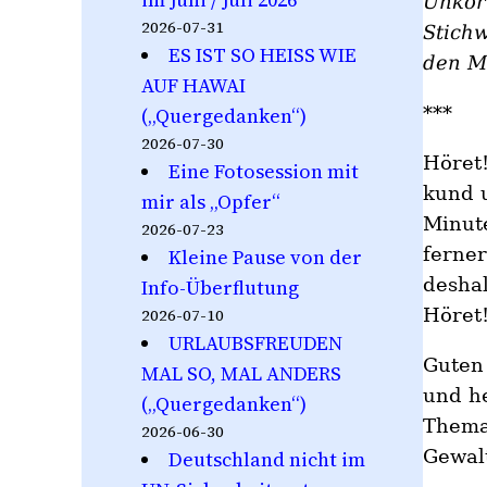
Unkorr
2026-07-31
Stichw
ES IST SO HEISS WIE
den M
AUF HAWAI
***
(„Quergedanken“)
2026-07-30
Höret!
Eine Fotosession mit
kund u
mir als „Opfer“
Minute
2026-07-23
ferner
Kleine Pause von der
deshal
Info-Überflutung
Höret!
2026-07-10
URLAUBSFREUDEN
Guten
MAL SO, MAL ANDERS
und h
(„Quergedanken“)
Thema 
2026-06-30
Gewal
Deutschland nicht im