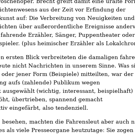
oschenoper. Brecht greift damit eine uralte Fo
ichtenwesens aus der Zeit vor Erfindung der
kunst auf: Die Verbreitung von Neuigkeiten und
ichten über außerordentliche Ereignisse ander
 fahrende Erzähler, Sänger, Puppentheater oder
pieler. (plus heimischer Erzähler als Lokalchron
n ersten Blick verbreiteten die damaligen fahr
eute nicht Nachrichten in unserem Sinne. Was si
 oder jener Form (Beispiele) mitteilten, war der
ng aufs (zahlende) Publikum wegen
t ausgewählt (wichtig, interessant, beispielhaft)
öht, übertrieben, spannend gemacht
tiv eingefärbt, also tendenziell.
 besehen, machten die Fahrensleut aber auch n
s als viele Presseorgane heutzutage: Sie zogen