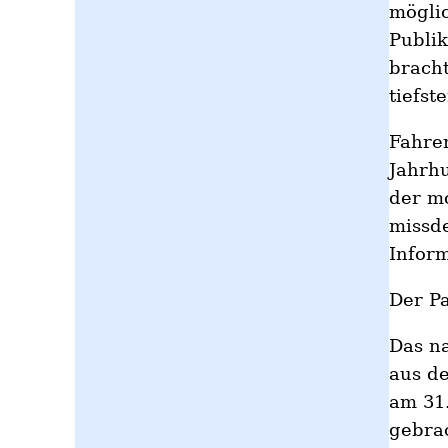
möglic
Publik
bracht
tiefst
Fahre
Jahrhu
der m
missd
Infor
Der P
Das na
aus de
am 31.
gebrac