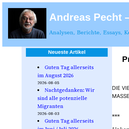
Zum
Inhalt
Andreas Pecht – 
springen
Analysen, Berichte, Essays, 
Neueste Artikel
P
Guten Tag allerseits
im August 2026
2026-08-05
DIE V
Nachtgedanken: Wir
MASS
sind alle potenzielle
Migranten
2026-08-03
***
Guten Tag allerseits
im Juni / Juli 2026