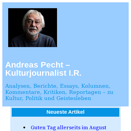
Zum
Inhalt
springen
Andreas Pecht –
Kulturjournalist I.R.
Analysen, Berichte, Essays, Kolumnen,
Kommentare, Kritiken, Reportagen – zu
Kultur, Politik und Geistesleben
Neueste Artikel
Guten Tag allerseits im August