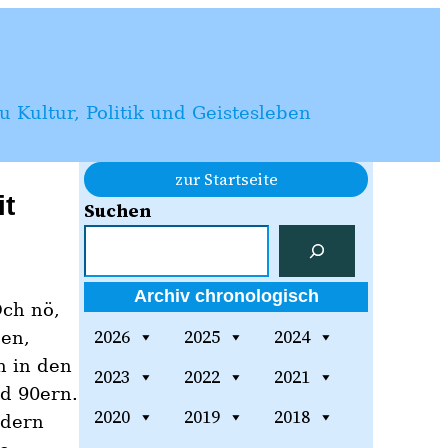
 Kultur, Politik und Geistesleben
zur Startseite
it
Suchen
Archiv chronologisch
Och nö,
2026
2025
2024
den,
n in den
2023
2022
2021
d 90ern.
2020
2019
2018
ndern