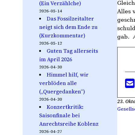
(Ein Verzählche)
Gleic
2026-05-14
Alles 
Das Fossilzeitalter
gesch
neigt sich dem Ende zu
schuld
(Kurzkommentar)
gab.
A
2026-05-12
Guten Tag allerseits
im April 2026
2026-04-30
Himmel hilf, wir
verblöden alle
(„Quergedanken“)
2026-04-30
23. Okt
Konzertkritik:
Gesells
Saisonfinale bei
Anrechtsreihe Koblenz
2026-04-27