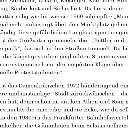
en Adenauer, Erhard, Kiesinger, Kohl über Ruh
g, Sauberkeit und Sicherheit. Du hörst deine
tter selig wieder wie sie 1969 schimpfte: „Ma
 mal mehr unbesorgt über den Marktplatz gehen,
ständig diese gefährlichen Langhaarigen rumga
rst den Großvater grummeln über „Bettler und
npack“, das sich in den Straßen tummelt. Du hö
r die längst gestorben geglaubten Stimmen vom
ssorenstammtisch mit der empörten Klage über
nelle Proteststudenten“.
rst das Damenkränzchen 1972 händeringend ei
re und anständige“ Stadt zurückwünschen – die
en hat, denn schon im antiken Athen und Rom 
s nachts die eine oder andere Ecke, wie du sel
in den 1980ern das Frankfurter Bahnhofsviertel
unkelheit die Grünanlagen beim Schauspielhaus