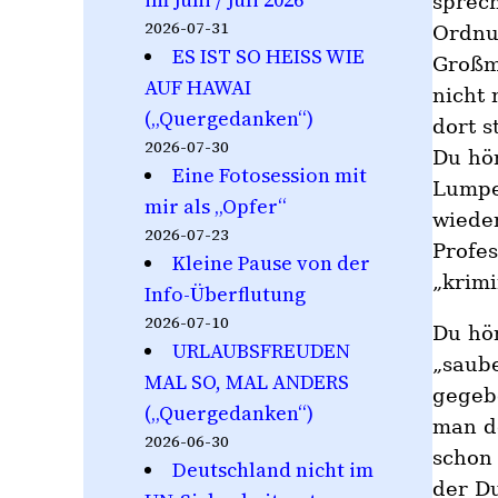
sprech
2026-07-31
Ordnun
ES IST SO HEISS WIE
Großmu
AUF HAWAI
nicht
(„Quergedanken“)
dort 
2026-07-30
Du hö
Eine Fotosession mit
Lumpe
mir als „Opfer“
wiede
2026-07-23
Profe
Kleine Pause von der
„krimi
Info-Überflutung
2026-07-10
Du hö
URLAUBSFREUDEN
„saube
MAL SO, MAL ANDERS
gegeb
(„Quergedanken“)
man de
2026-06-30
schon 
Deutschland nicht im
der D