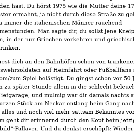
en hast. Du hörst 1975 wie die Mutter deine 17
ter ermahnt, ja nicht durch diese Straße zu ge
da immer die italienischen Männer rauchend
enstünden. Man sagte dir, du sollst jene Knei
n, in der nur Griechen verkehren und griechisc
rinken.
hest dich an den Bahnhöfen schon von trunkene
swehrsoldaten auf Heimfahrt oder Fußballfans
m/zum Spiel belästigt. Du gingst schon vor 50 
 zu später Stunde allein in die schlecht beleuch
 Tiefgarage, und mulmig war dir damals nachts s
urzen Stück am Neckar entlang beim Gang nac
alles und noch viel mehr sattsam Bekanntes vo
m geht dir erinnernd durch den Kopf beim jetz
bild“-Pallaver. Und du denkst erschöpft: Wieder