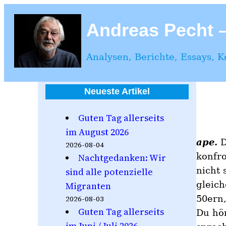
Zum
Inhalt
Andreas Pecht – 
springen
Analysen, Berichte, Essays, 
Neueste Artikel
Guten Tag allerseits
im August 2026
ape.
D
2026-08-04
konfro
Nachtgedanken: Wir
nicht 
sind alle potenzielle
gleich
Migranten
50ern
2026-08-03
Guten Tag allerseits
Du hö
im Juni / Juli 2026