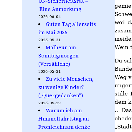
UN-Sicherheitsrat –
gemied
Eine Anmerkung
Schwes
2026-06-04
weil 
Guten Tag allerseits
zusamm
im Mai 2026
meide
2026-05-31
Malheur am
Wein t
Sonntagmorgen
Du sa
(Verzählche)
Bunde
2026-05-31
Weg vo
Zu viele Menschen,
ungern
zu wenige Kinder?
stille
(„Quergedanken“)
dem k
2026-05-29
Warum ich am
… Das 
Himmelfahrtstag an
ehede
Fronleichnam denke
„Stadt