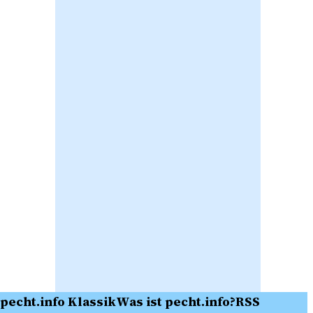
pecht.info Klassik
Was ist pecht.info?
RSS