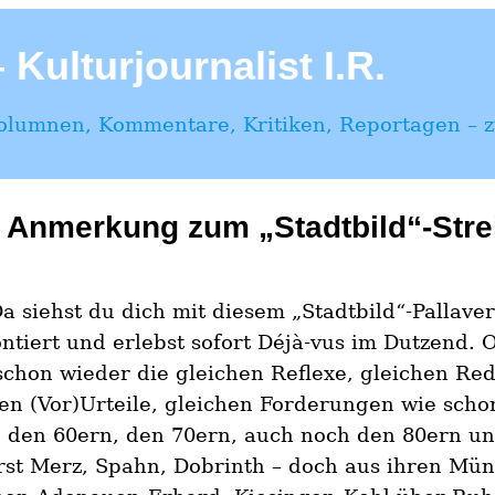
Kulturjournalist I.R.
Kolumnen, Kommentare, Kritiken, Reportagen – zu
Anmerkung zum „Stadtbild“-Stre
a siehst du dich mit diesem „Stadtbild“-Pallaver
ntiert und erlebst sofort Déjà-vus im Dutzend. 
schon wieder die gleichen Reflexe, gleichen Re
en (Vor)Urteile, gleichen Forderungen wie scho
, den 60ern, den 70ern, auch noch den 80ern un
rst Merz, Spahn, Dobrinth – doch aus ihren Mü