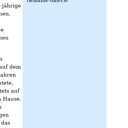
Gemälde-Galerie
-jährige
hen,
pe
hen
n
 auf dem
Jahren
tete,
tets auf
h Hause.
n
igen
 das