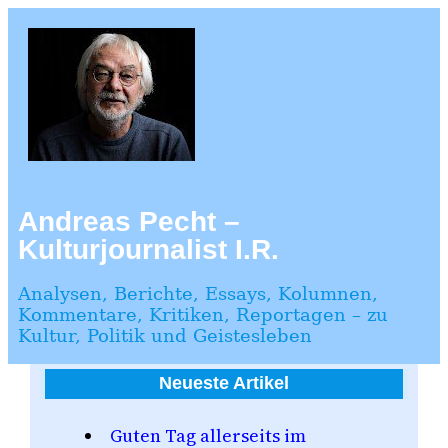
Zum
Inhalt
springen
Andreas Pecht –
Kulturjournalist I.R.
Analysen, Berichte, Essays, Kolumnen,
Kommentare, Kritiken, Reportagen – zu
Kultur, Politik und Geistesleben
Neueste Artikel
Guten Tag allerseits im