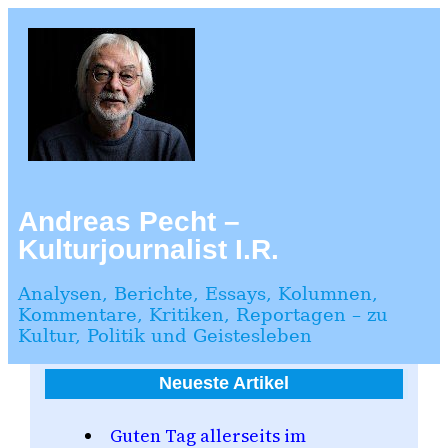
Zum
Inhalt
springen
Andreas Pecht –
Kulturjournalist I.R.
Analysen, Berichte, Essays, Kolumnen,
Kommentare, Kritiken, Reportagen – zu
Kultur, Politik und Geistesleben
Neueste Artikel
Guten Tag allerseits im