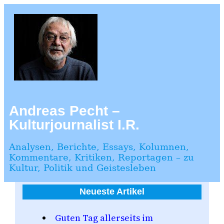
Zum
Inhalt
springen
Andreas Pecht –
Kulturjournalist I.R.
Analysen, Berichte, Essays, Kolumnen,
Kommentare, Kritiken, Reportagen – zu
Kultur, Politik und Geistesleben
Neueste Artikel
Guten Tag allerseits im