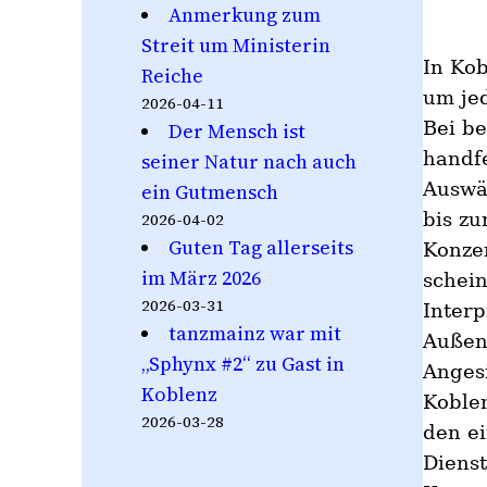
Anmerkung zum
Streit um Ministerin
In Kob
Reiche
um jed
2026-04-11
Bei be
Der Mensch ist
handf
seiner Natur nach auch
Auswär
ein Gutmensch
bis zu
2026-04-02
Guten Tag allerseits
Konzer
im März 2026
schein
2026-03-31
Interp
tanzmainz war mit
Außens
„Sphynx #2“ zu Gast in
Angesi
Koblenz
Koblen
2026-03-28
den e
Diens