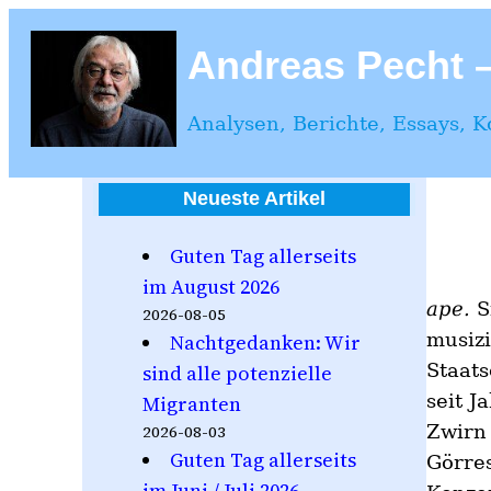
Zum
Inhalt
Andreas Pecht – 
springen
Analysen, Berichte, Essays, 
Neueste Artikel
Guten Tag allerseits
im August 2026
ape.
S
2026-08-05
musiz
Nachtgedanken: Wir
Staats
sind alle potenzielle
seit J
Migranten
Zwirn 
2026-08-03
Guten Tag allerseits
Görre
im Juni / Juli 2026