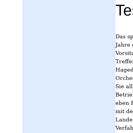
Te
Das sp
Jahre
Vorsit
Treffe
Haged
Orches
Sie al
Betrie
eben P
mit de
Lande
Verfah