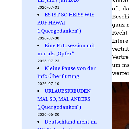
Konzer
2026-07-31
oft, d
ES IST SO HEISS WIE
Beschä
AUF HAWAI
ganz 
(„Quergedanken“)
Recht 
2026-07-30
Inter
Eine Fotosession mit
vertri
mir als „Opfer“
Vertre
2026-07-23
um mal
Kleine Pause von der
werfe
Info-Überflutung
2026-07-10
URLAUBSFREUDEN
MAL SO, MAL ANDERS
(„Quergedanken“)
2026-06-30
Deutschland nicht im