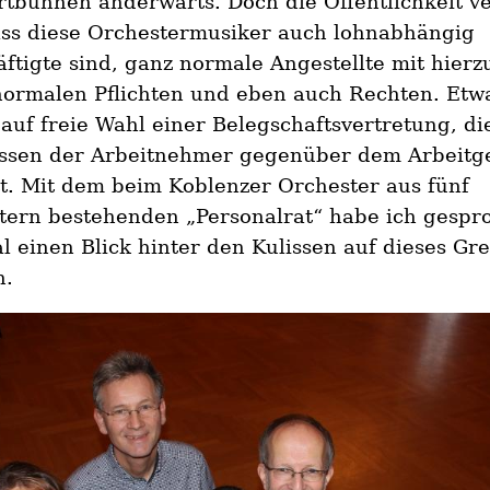
tbühnen anderwärts. Doch die Öffentlichkeit ve
ass diese Orchestermusiker auch lohnabhängig
ftigte sind, ganz normale Angestellte mit hierz
normalen Pflichten und eben auch Rechten. Et
auf freie Wahl einer Belegschaftsvertretung, di
essen der Arbeitnehmer gegenüber dem Arbeitg
tt. Mit dem beim Koblenzer Orchester aus fünf
tern bestehenden „Personalrat“ habe ich gespr
 einen Blick hinter den Kulissen auf dieses G
n.