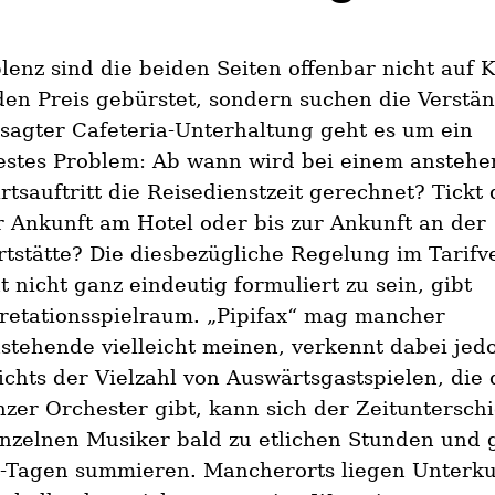
lenz sind die beiden Seiten offenbar nicht auf K
en Preis gebürstet, sondern suchen die Verstä
sagter Cafeteria-Unterhaltung geht es um ein
estes Problem: Ab wann wird bei einem ansteh
tsauftritt die Reisedienstzeit gerechnet? Tickt 
r Ankunft am Hotel oder bis zur Ankunft an der
tstätte? Die diesbezügliche Regelung im Tarifv
t nicht ganz eindeutig formuliert zu sein, gibt
retationsspielraum. „Pipifax“ mag mancher
tehende vielleicht meinen, verkennt dabei jed
chts der Vielzahl von Auswärtsgastspielen, die 
zer Orchester gibt, kann sich der Zeitunterschi
inzelnen Musiker bald zu etlichen Stunden und 
t-Tagen summieren. Mancherorts liegen Unterku