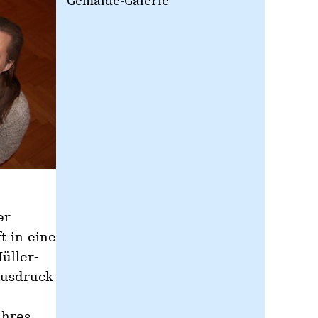
Gemälde-Galerie
er
t in eine
üller-
Ausdruck
ihres