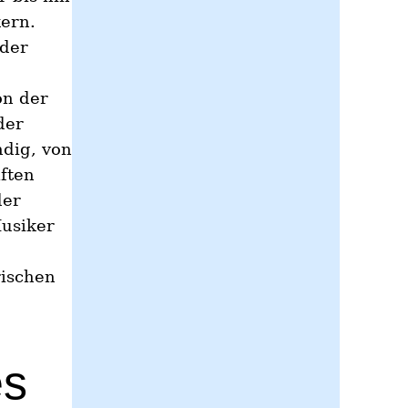
ern.
oder
on der
der
ndig, von
ften
der
Musiker
rischen
es