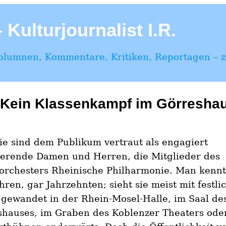
Kulturjournalist I.R.
Kolumnen, Kommentare, Kritiken, Reportagen – zu
Kein Klassenkampf im Görresha
ie sind dem Publikum vertraut als engagiert
ierende Damen und Herren, die Mitglieder des
orchesters Rheinische Philharmonie. Man kennt 
ahren, gar Jahrzehnten; sieht sie meist mit festl
gewandet in der Rhein-Mosel-Halle, im Saal de
shauses, im Graben des Koblenzer Theaters ode