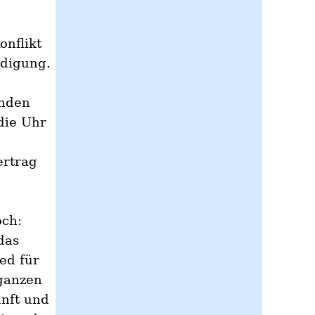
onflikt
ndigung.
enden
die Uhr
ertrag
och:
das
ed für
ganzen
nft und