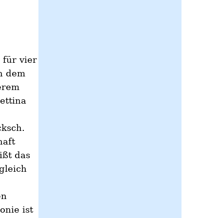
für vier
n dem
serem
ettina
cksch.
haft
ißt das
gleich
en
nie ist