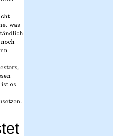
icht
he, was
tändlich
 noch
enn
esters,
ssen
ist es
usetzen.
tet