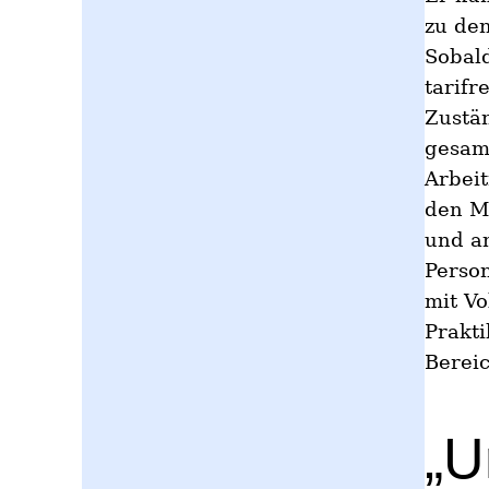
zu de
Sobald
tarif
Zustän
gesamt
Arbeit
den M
und an
Person
mit Vo
Prakti
Bereic
„U