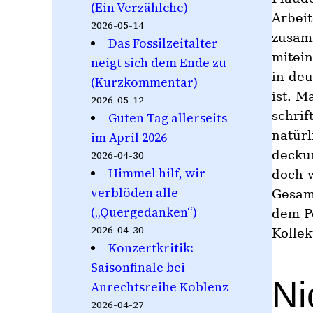
(Ein Verzählche)
Arbeit
2026-05-14
zusam
Das Fossilzeitalter
mitein
neigt sich dem Ende zu
in deu
(Kurzkommentar)
ist. M
2026-05-12
schrif
Guten Tag allerseits
natürl
im April 2026
deckun
2026-04-30
Himmel hilf, wir
doch w
verblöden alle
Gesam
(„Quergedanken“)
dem Pe
2026-04-30
Kollek
Konzertkritik:
Saisonfinale bei
Ni
Anrechtsreihe Koblenz
2026-04-27