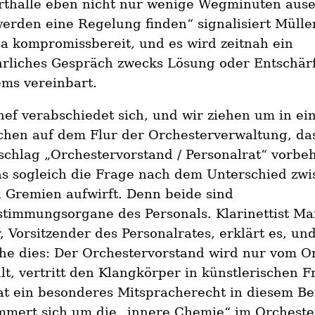
rthalle eben nicht nur wenige Wegminuten ause
erden eine Regelung finden“ signalisiert Mülle
a kompromissbereit, und es wird zeitnah ein
hrliches Gespräch zwecks Lösung oder Entschär
ms vereinbart.
ef verabschiedet sich, und wir ziehen um in ei
hen auf dem Flur der Orchesterverwaltung, das
chlag „Orchestervorstand / Personalrat“ vorbe
as sogleich die Frage nach dem Unterschied zw
 Gremien aufwirft. Denn beide sind
timmungsorgane des Personals. Klarinettist Ma
, Vorsitzender des Personalrates, erklärt es, und
he dies: Der Orchestervorstand wird nur vom O
t, vertritt den Klangkörper in künstlerischen 
t ein besonderes Mitspracherecht in diesem Be
mert sich um die „innere Chemie“ im Orchester