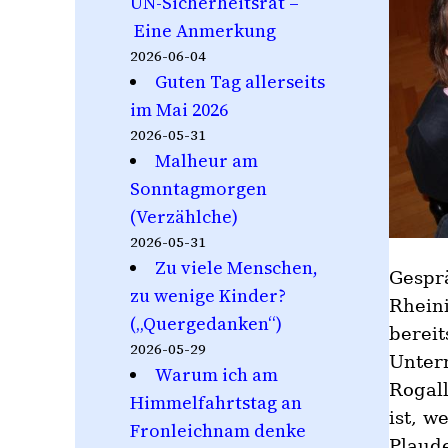
UN-Sicherheitsrat –
Eine Anmerkung
2026-06-04
Guten Tag allerseits
im Mai 2026
2026-05-31
Malheur am
Sonntagmorgen
(Verzählche)
2026-05-31
Zu viele Menschen,
Gespr
zu wenige Kinder?
Rheini
(„Quergedanken“)
bereit
2026-05-29
Unter
Warum ich am
Rogall
Himmelfahrtstag an
ist, w
Fronleichnam denke
Plaude