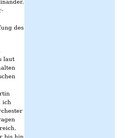
inander.
r-
fung des
n
 laut
halten
ischen
rtin
 ich
rchester
Fragen
reich.
 bis hin