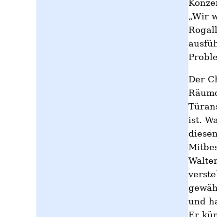
Konze
„Wir w
Rogall
ausfü
Proble
Der Ch
Räumc
Türans
ist. W
diesen
Mitbes
Walter
verste
gewähl
und ha
Er küm