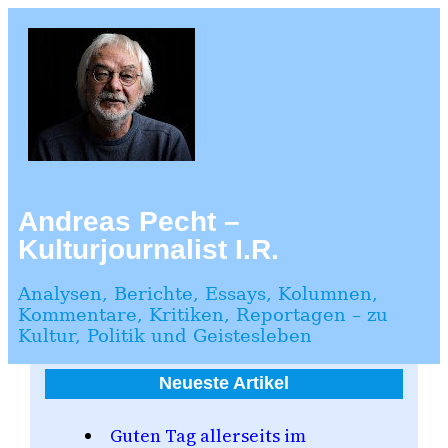
Zum
Inhalt
springen
Andreas Pecht –
Kulturjournalist I.R.
Analysen, Berichte, Essays, Kolumnen,
Kommentare, Kritiken, Reportagen – zu
Kultur, Politik und Geistesleben
Neueste Artikel
Guten Tag allerseits im