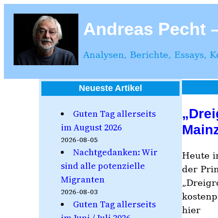
Zum
Inhalt
Andreas Pecht – 
springen
Analysen, Berichte, Essays, 
Neueste Artikel
„Drei
Guten Tag allerseits
im August 2026
Mainz
2026-08-05
Nachtgedanken: Wir
Heute i
sind alle potenzielle
der Pri
Migranten
„Dreigr
2026-08-03
kostenp
Guten Tag allerseits
hier
im Juni / Juli 2026