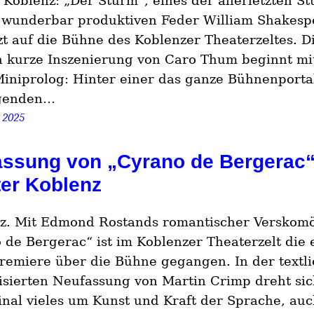
 Koblenz: „Der Sturm“, eines der allerletzten St
 wunderbar produktiven Feder William Shakesp
zt auf die Bühne des Koblenzer Theaterzeltes. D
 kurze Inszenierung von Caro Thum beginnt mi
iniprolog: Hinter einer das ganze Bühnenporta
genden…
 2025
assung von „Cyrano de Bergerac
er Koblenz
z. Mit Edmond Rostands romantischer Verskom
 de Bergerac“ ist im Koblenzer Theaterzelt die 
remiere über die Bühne gegangen. In der textli
sierten Neufassung von Martin Crimp dreht sic
inal vieles um Kunst und Kraft der Sprache, auc