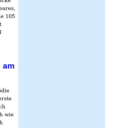
ücke
eares,
ie 105
t
l
“ am
ödie
erste
ch
h wie
h