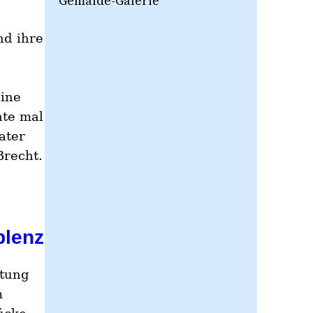
Gemälde-Galerie
nd ihre
eine
hte mal
ater
Brecht.
blenz
itung
m