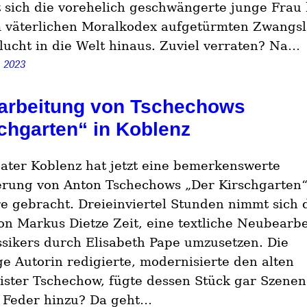
t sich die vorehelich geschwängerte junge Frau 
 väterlichen Moralkodex aufgetürmten Zwangs
lucht in die Welt hinaus. Zuviel verraten? Na…
, 2023
arbeitung von Tschechows
chgarten“ in Koblenz
ater Koblenz hat jetzt eine bemerkenswerte
erung von Anton Tschechows „Der Kirschgarten“
e gebracht. Dreieinviertel Stunden nimmt sich 
on Markus Dietze Zeit, eine textliche Neubearb
ssikers durch Elisabeth Pape umzusetzen. Die
ge Autorin redigierte, modernisierte den alten
ster Tschechow, fügte dessen Stück gar Szenen
 Feder hinzu? Da geht…