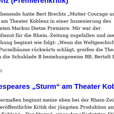
nz (Premierenkritik)
enende hatte Bert Brechts „Mutter Courage u
 am Theater Koblenz in einer Inszenierung des
nten Markus Dietze Premiere. Mir war der
rdienst für die Rhein.-Zeitung zugefallen und m
hung beginnt wie folgt: „Wenn die Weltgeschic
Purzelbäume rückwärts schlägt, greifen die The
n die Schublade B beziehungsweise BB, Bertolt 
25
espeares „Sturm“ am Theater Ko
ermaßen beginnt meine eben bei der Rhein-Ze
veröffentlichte Kritik der jüngsten Produktion a