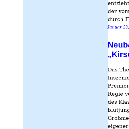
entzieh
der vom
durch F
Januar 23
Neub
„Kirs
Das The
Inszeni
Premier
Regie v
des Kla
blutjun
Großmei
eigener