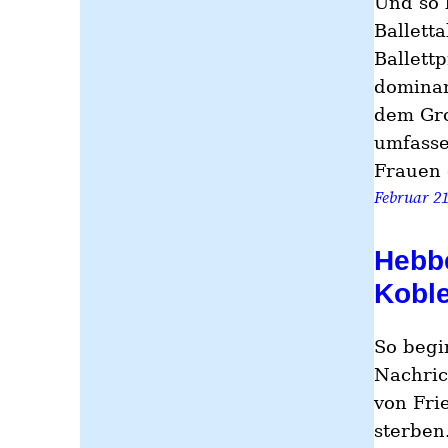
Und so 
Ballett
Ballettp
dominan
dem Gro
umfasse
Frauen 
Februar 21
Hebbe
Kobl
So begi
Nachric
von Fri
sterben