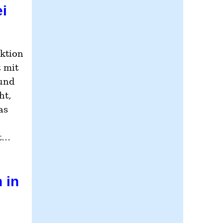
i
ktion
 mit
und
ht,
as
st…
 in