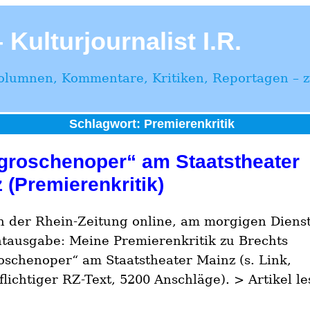
Kulturjournalist I.R.
Kolumnen, Kommentare, Kritiken, Reportagen – zu
Schlagwort:
Premierenkritik
groschenoper“ am Staatstheater
 (Premierenkritik)
n der Rhein-Zeitung online, am morgigen Dienst
ntausgabe: Meine Premierenkritik zu Brechts
oschenoper“ am Staatstheater Mainz (s. Link,
flichtiger RZ-Text, 5200 Anschläge). > Artikel l