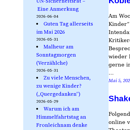
Koble
UN-Sicherheitsrat –
Eine Anmerkung
Am Woch
2026-06-04
Guten Tag allerseits
Kinder“
im Mai 2026
Intenda
2026-05-31
Kritike
Malheur am
Besprec
Sonntagmorgen
wieder 
(Verzählche)
gerne i
2026-05-31
…
Zu viele Menschen,
Mai 5, 20
zu wenige Kinder?
(„Quergedanken“)
Shak
2026-05-29
Warum ich am
Folgend
Himmelfahrtstag an
online 
Fronleichnam denke