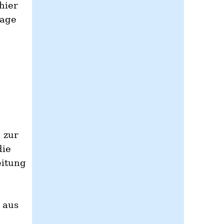
hier
lage
 zur
die
eitung
 aus