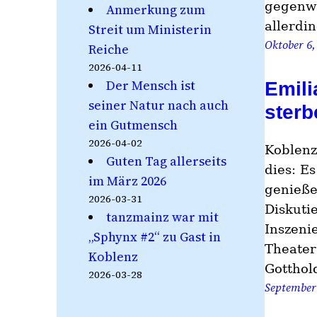
gegenwä
Anmerkung zum
allerdi
Streit um Ministerin
Oktober 6,
Reiche
2026-04-11
Der Mensch ist
Emili
seiner Natur nach auch
sterb
ein Gutmensch
2026-04-02
Koblenz
Guten Tag allerseits
dies: E
im März 2026
genieße
2026-03-31
Diskuti
tanzmainz war mit
Inszeni
„Sphynx #2“ zu Gast in
Theater
Koblenz
Gotthol
2026-03-28
September