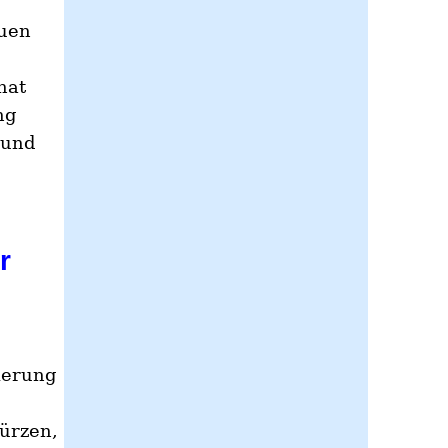
euen
hat
ng
 und
r
ierung
türzen,