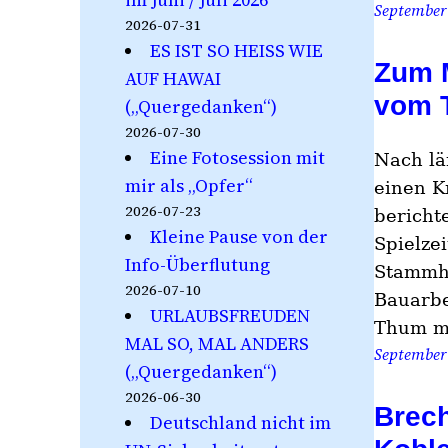
September
2026-07-31
ES IST SO HEISS WIE
Zum M
AUF HAWAI
vom 
(„Quergedanken“)
2026-07-30
Eine Fotosession mit
Nach lä
mir als „Opfer“
einen K
2026-07-23
bericht
Kleine Pause von der
Spielze
Info-Überflutung
Stammha
2026-07-10
Bauarbe
URLAUBSFREUDEN
Thum m
MAL SO, MAL ANDERS
September 
(„Quergedanken“)
2026-06-30
Brech
Deutschland nicht im