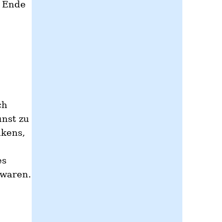
s Ende
ch
unst zu
nkens,
es
 waren.