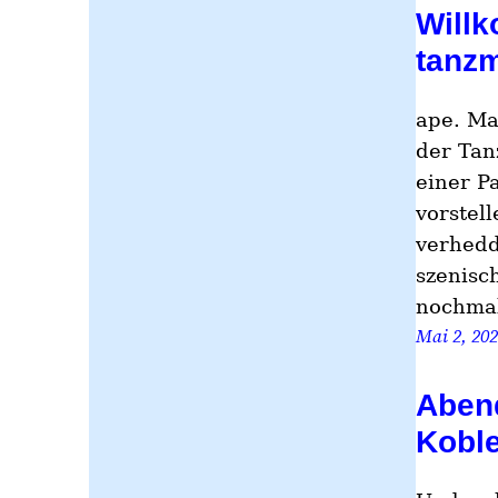
Willk
tanz
ape. Ma
der Tan
einer P
vorstel
verhedd
szenisc
nochmal
Mai 2, 20
Abend
Kobl