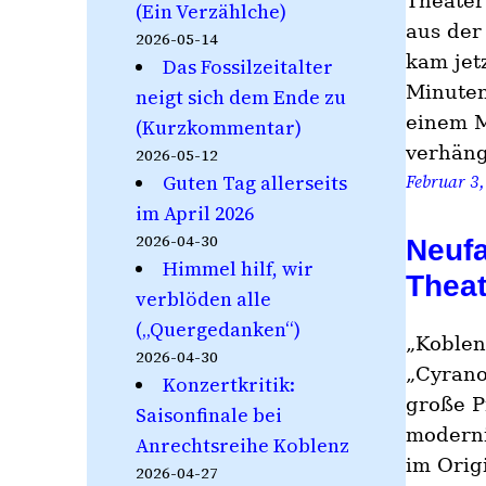
Theater
(Ein Verzählche)
aus der
2026-05-14
kam jet
Das Fossilzeitalter
Minuten
neigt sich dem Ende zu
einem M
(Kurzkommentar)
verhän
2026-05-12
Guten Tag allerseits
Februar 3,
im April 2026
2026-04-30
Neuf
Himmel hilf, wir
Theat
verblöden alle
(„Quergedanken“)
„Koblen
2026-04-30
„Cyrano
Konzertkritik:
große P
Saisonfinale bei
moderni
Anrechtsreihe Koblenz
im Orig
2026-04-27