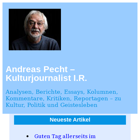
Zum
Inhalt
springen
Andreas Pecht –
Kulturjournalist I.R.
Analysen, Berichte, Essays, Kolumnen,
Kommentare, Kritiken, Reportagen – zu
Kultur, Politik und Geistesleben
Neueste Artikel
Guten Tag allerseits im