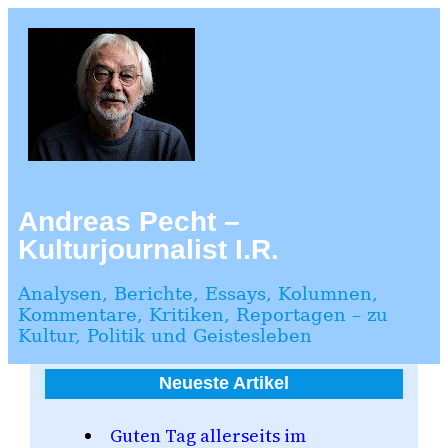
Zum
Inhalt
springen
Andreas Pecht –
Kulturjournalist I.R.
Analysen, Berichte, Essays, Kolumnen,
Kommentare, Kritiken, Reportagen – zu
Kultur, Politik und Geistesleben
Neueste Artikel
Guten Tag allerseits im